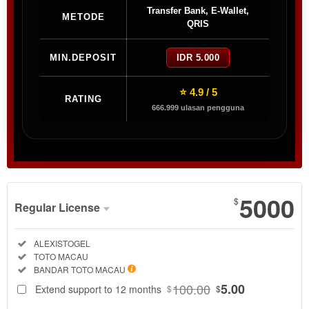
Transfer Bank, E-Wallet,
METODE
QRIS
MIN.DEPOSIT
IDR 5.000
⭐ 4.9 / 5
RATING
666.999 ulasan pengguna
Show More
5000
$
Regular License
Regular
Included:
ALEXISTOGEL
License
Included:
TOTO MACAU
SELECTED
Included:
BANDAR TOTO MACAU
88
$
100.00
5.00
Extend support to 12 months
$
$
Alexistogel