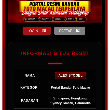
LOGIN
DAFTAR
INFORMASI SITUS RESMI
NAMA
ALEXISTOGEL
KATEGORI
Portal Bandar Toto Macau
Singapore, Hongkong,
PASARAN
Sydney, Macau, Cambodia