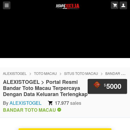
ALEXISTOGEL
TOTO MACAU
SITUS TOTO MACAU
BANDAR MACAU
ALEXISTOGEL > Portal Resmi
5000
$
Bandar Toto Macau Terpercaya
Dengan Data Keluaran Terlengkap
By
ALEXISTOGEL
17.977
sales
BANDAR TOTO MACAU